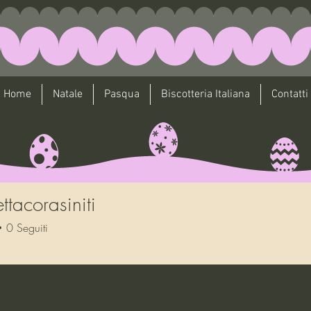
Home
Natale
Pasqua
Biscotteria Italiana
Contatti
ttacorasiniti
corasiniti
0
Seguiti