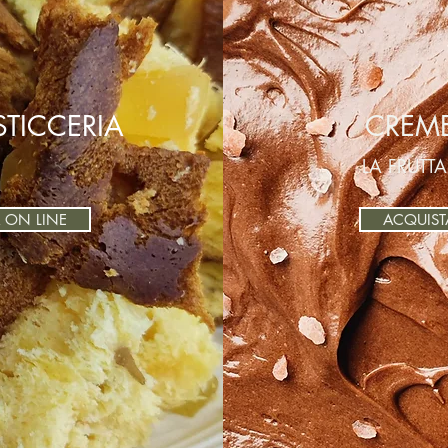
STICCERIA
CREME
LA FRUTTA
 ON LINE
ACQUIST