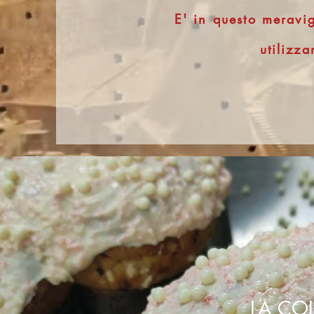
E' in questo meravi
utilizz
LA CO