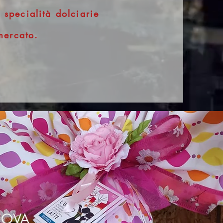
specialità dolciarie
mercato.
UOVA