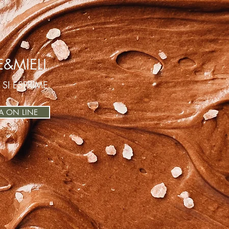
&MIELI
 SI ESPRIME
A ON LINE