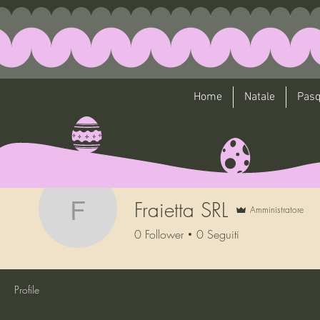
Home
Natale
Pas
Fraietta SRL
Amministratore
Fraietta SRL
0
Follower
0
Seguiti
Profile