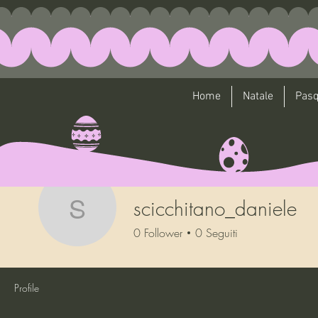
Home
Natale
Pas
scicchitano_daniele
scicchitano_daniele
0
Follower
0
Seguiti
Profile